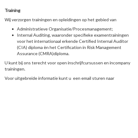
Training
Wij verzorgen trainingen en opleidingen op het gebied van
Administratieve Organisatie/Procesmanagement;
Internal Auditing, waaronder specifieke examentrainingen
voor het internationaal erkende Certified Internal Auditor
(CIA) diploma èn het Certification in Risk Management
Assurance (CMRA)diploma.
U kunt bij ons terecht voor open inschrijfcursussen en incompany
trainingen.
Voor uitgebreide informatie kunt u een email sturen naar
info@mas-online.nl
.
Wij treden op als gastdocent bij gerenommeerde
opleidingsinstituten. Voor het AA accountantsexamen stelden wij
het schriftelijke examen bestuurlijke informatieverzorging op.
Trainingen hebben wij verzorgd door heel Nederland en in
Antwerpen, Brussel, Paramaribo en Sjanghai.
Coaching